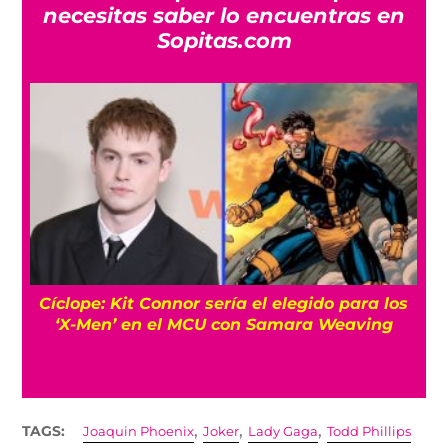
necesitas saber lo encuentras en
Sopitas.com
Cíclope: Kit Connor sería el elegido para los
‘X-Men’ en el MCU con Samara Weaving
,
,
,
TAGS:
Joaquin Phoenix
Joker
Lady Gaga
Todd Phillips