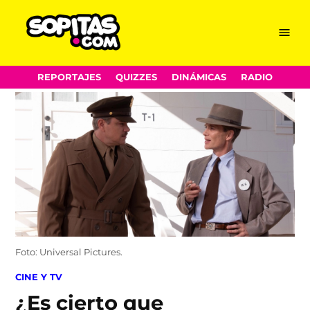
Menu
Sopitas.com
Skip
REPORTAJES
QUIZZES
DINÁMICAS
RADIO
to
content
Foto: Universal Pictures.
POSTED
CINE Y TV
IN
¿Es cierto que