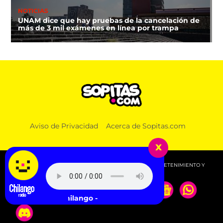
NOTICIAS
UNAM dice que hay pruebas de la cancelación de
más de 3 mil exámenes en línea por trampa
Aviso de Privacidad
Acerca de Sopitas.com
x
© 2026 SOPITAS.COM - MÚSICA, NOTICIAS, DEPORTES, ENTRETENIMIENTO Y
MÁS!.
cha Radio Chilango -