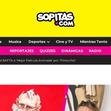
s
Musica
Deportes
Cine y TV
Mientras Tanto
Open
REPORTAJES
QUIZZES
DINÁMICAS
RADIO
dropdown
menu
el BAFTA a ‘Mejor Película Animada’ por ‘Pinocchio’