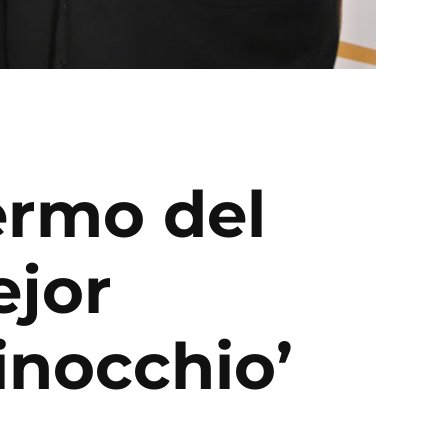
ermo del
ejor
inocchio’