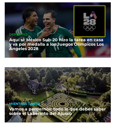
DEPORTES
Aquí sí: México Sub-20 hizo la tarea en casa
y va por medalla a los Juegos Olímpicos Los
Ángeles 2028
MIENTRAS TANTO
Vamos a perdernos: todo lo que debes saber
sobre el Laberinto del Ajusco