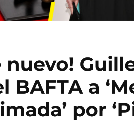
 nuevo! Guill
el BAFTA a ‘M
imada’ por ‘P