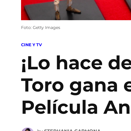
Foto: Getty Images
POSTED
CINE Y TV
IN
¡Lo hace de
Toro gana 
Película An