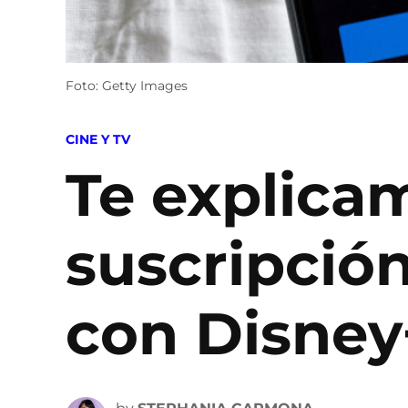
Foto: Getty Images
POSTED
CINE Y TV
IN
Te explica
suscripción
con Disney