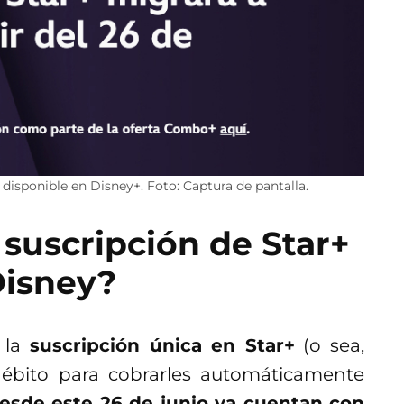
disponible en Disney+. Foto: Captura de pantalla.
suscripción de Star+
Disney?
 la
suscripción única en Star+
(o sea,
débito para cobrarles automáticamente
esde este 26 de junio ya cuentan con