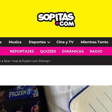
s
Musica
Deportes
Cine y TV
Mientras Tanto
Open
REPORTAJES
QUIZZES
DINÁMICAS
RADIO
dropdown
menu
a Star+ tras la fusión con Disney+