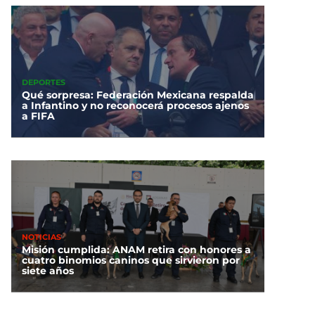
DEPORTES
Qué sorpresa: Federación Mexicana respalda
a Infantino y no reconocerá procesos ajenos
a FIFA
NOTICIAS
Misión cumplida: ANAM retira con honores a
cuatro binomios caninos que sirvieron por
siete años