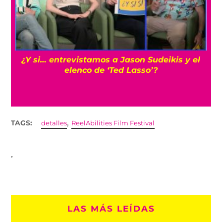
s
¿Y si… entrevistamos a Jason Sudeikis y el
elenco de ‘Ted Lasso’?
,
TAGS:
detalles
ReelAbilities Film Festival
LAS MÁS LEÍDAS