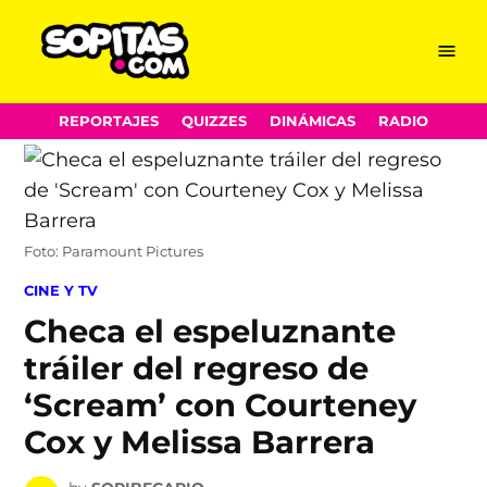
Menu
Sopitas.com
Skip
REPORTAJES
QUIZZES
DINÁMICAS
RADIO
to
content
Foto: Paramount Pictures
POSTED
CINE Y TV
IN
Checa el espeluznante
tráiler del regreso de
‘Scream’ con Courteney
Cox y Melissa Barrera