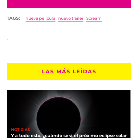
,
,
TAGS:
nueva película
nuevo tráiler
Scream
LAS MÁS LEÍDAS
NOTICIAS
Y a todo esto, ¿cuándo será el próximo eclipse solar