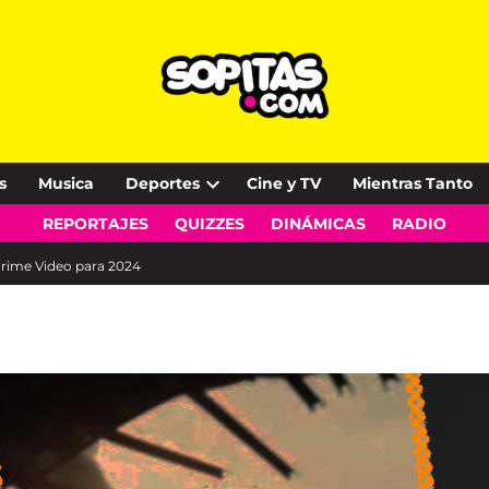
s
Musica
Deportes
Cine y TV
Mientras Tanto
Open
REPORTAJES
QUIZZES
DINÁMICAS
RADIO
dropdown
menu
 Prime Video para 2024