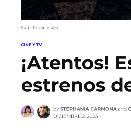
Foto: Prime Video
POSTED
CINE Y TV
IN
¡Atentos! E
estrenos d
by
STEPHANIA CARMONA
and
DICIEMBRE 2, 2023