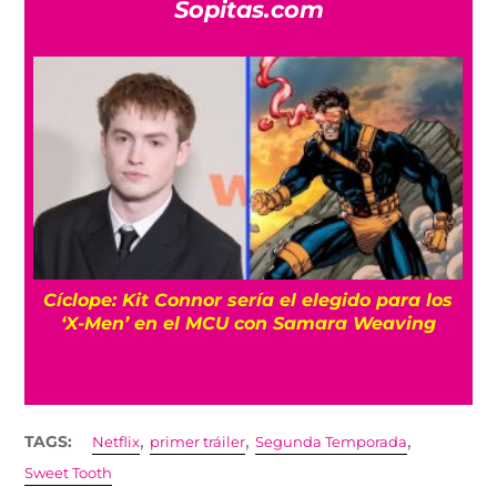
Sopitas.com
Cíclope: Kit Connor sería el elegido para los
‘X-Men’ en el MCU con Samara Weaving
,
,
,
TAGS:
Netflix
primer tráiler
Segunda Temporada
Sweet Tooth