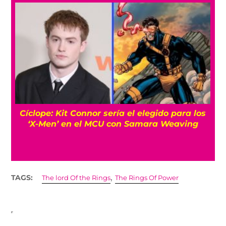
Cíclope: Kit Connor sería el elegido para los
‘X-Men’ en el MCU con Samara Weaving
,
TAGS:
The lord Of the Rings
The Rings Of Power