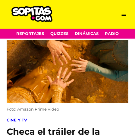
Menu
Sopitas.com
Skip
REPORTAJES
QUIZZES
DINÁMICAS
RADIO
to
content
Foto: Amazon Prime Video
POSTED
CINE Y TV
IN
Checa el tráiler de la