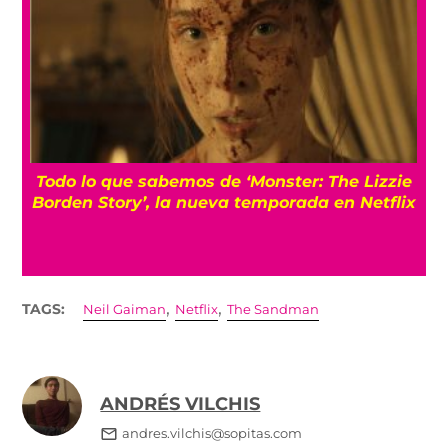
 sabemos de ‘Monster: The Lizzie
La guerra que ter
’, la nueva temporada en Netflix
real detrás de 
,
,
TAGS:
Neil Gaiman
Netflix
The Sandman
ANDRÉS VILCHIS
andres.vilchis@sopitas.com