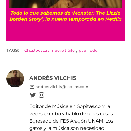
Todo lo que sabemos de ‘Monster: The Lizzie
Borden Story’, la nueva temporada en Netflix
,
,
TAGS:
Ghostbusters
nuevo tráiler
paul rudd
ANDRÉS VILCHIS
andres.vilchis@sopitas.com
Editor de Música en Sopitas.com; a
veces escribo y hablo de otras cosas.
Egresado de FES Aragón UNAM. Los
gatos y la música son necesidad