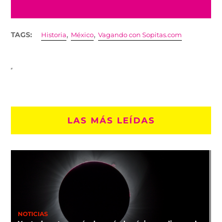
,
,
TAGS:
Historia
México
Vagando con Sopitas.com
LAS MÁS LEÍDAS
NOTICIAS