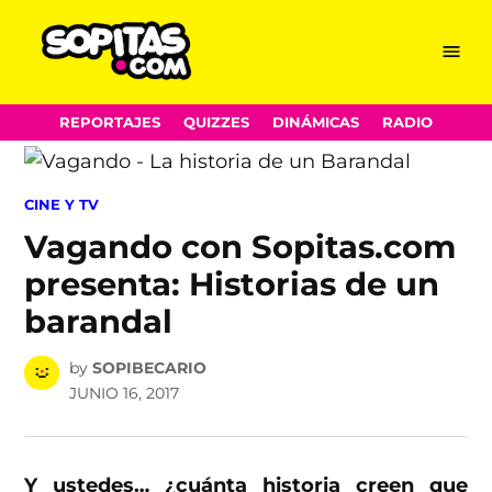
Menu
Sopitas.com
Skip
REPORTAJES
QUIZZES
DINÁMICAS
RADIO
to
content
POSTED
CINE Y TV
IN
Vagando con Sopitas.com
presenta: Historias de un
barandal
by
SOPIBECARIO
JUNIO 16, 2017
Y ustedes… ¿cuánta historia creen que