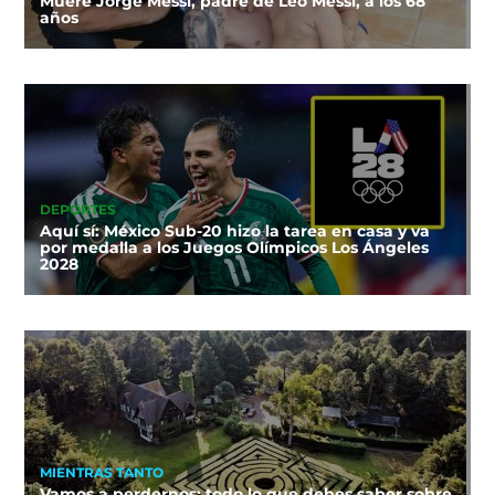
Muere Jorge Messi, padre de Leo Messi, a los 68
años
DEPORTES
Aquí sí: México Sub-20 hizo la tarea en casa y va
por medalla a los Juegos Olímpicos Los Ángeles
2028
MIENTRAS TANTO
Vamos a perdernos: todo lo que debes saber sobre