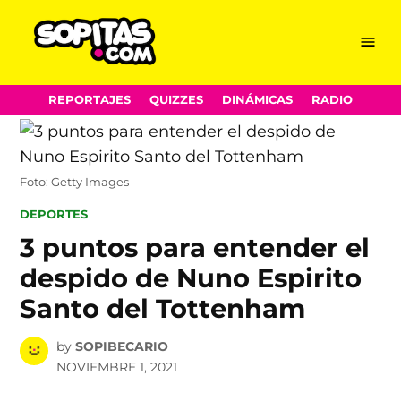
Menu
Sopitas.com
Skip
REPORTAJES
QUIZZES
DINÁMICAS
RADIO
to
content
Foto: Getty Images
POSTED
DEPORTES
IN
3 puntos para entender el
despido de Nuno Espirito
Santo del Tottenham
by
SOPIBECARIO
NOVIEMBRE 1, 2021