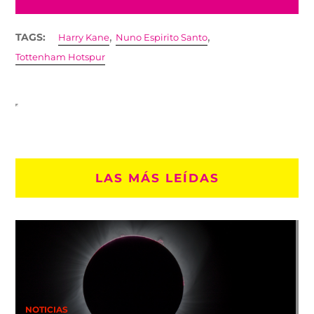
,
,
TAGS:
Harry Kane
Nuno Espirito Santo
Tottenham Hotspur
LAS MÁS LEÍDAS
NOTICIAS