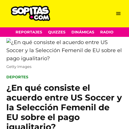
Menu
Sopitas.com
Skip
REPORTAJES
QUIZZES
DINÁMICAS
RADIO
to
content
Getty Images
POSTED
DEPORTES
IN
¿En qué consiste el
acuerdo entre US Soccer y
la Selección Femenil de
EU sobre el pago
igualitario?