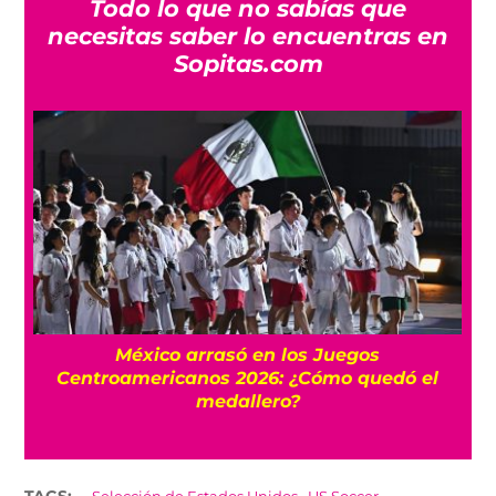
Todo lo que no sabías que
necesitas saber lo encuentras en
Sopitas.com
l
México arrasó en los Juegos
Centroamericanos 2026: ¿Cómo quedó el
medallero?
,
TAGS: