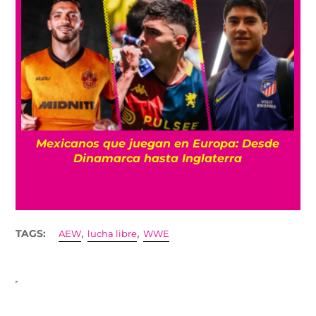
Mexicanos que juegan en Europa: Desde
Dinamarca hasta Inglaterra
,
,
TAGS:
AEW
lucha libre
WWE