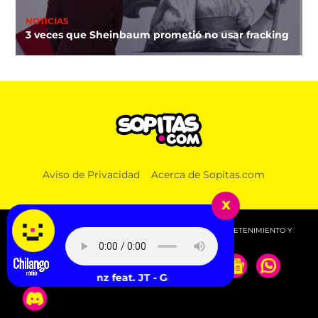
NOTICIAS
3 veces que Sheinbaum prometió no usar fracking
Aviso de Privacidad
Acerca de Sopitas.com
x
© 2026 SOPITAS.COM - MÚSICA, NOTICIAS, DEPORTES, ENTRETENIMIENTO Y
MÁS!.
Little Simz feat. JT - Game On