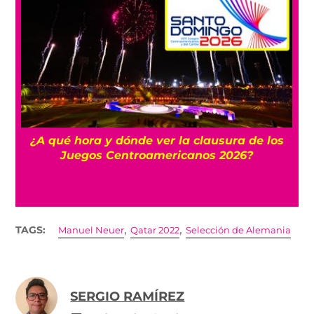
 y
¿A qué hora y dónde ver la clausura de los
Juegos Centroamericanos 2026?
,
,
TAGS:
Manuel Neuer
Qatar 2022
Selección de Alemania
SERGIO RAMÍREZ