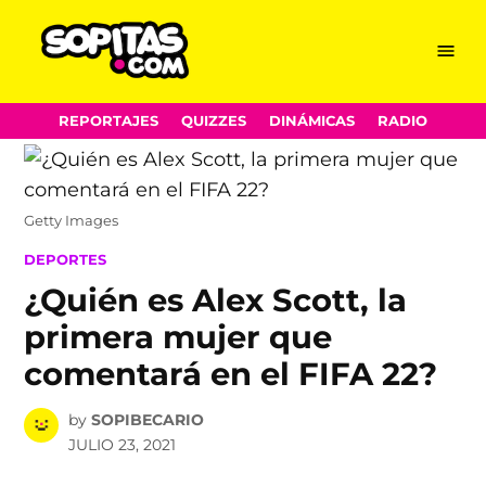
Menu
Sopitas.com
Skip
REPORTAJES
QUIZZES
DINÁMICAS
RADIO
to
content
Getty Images
POSTED
DEPORTES
IN
¿Quién es Alex Scott, la
primera mujer que
comentará en el FIFA 22?
by
SOPIBECARIO
JULIO 23, 2021