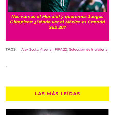
r
Nos vamos al Mundial y queremos Juegos
Olímpicos: ¿Dónde ver el México vs Canadá
Sub 20?
,
,
,
TAGS:
Alex Scott
Arsenal
FIFA 22
Selección de Inglaterra
LAS MÁS LEÍDAS