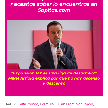
necesitas saber lo encuentras en
Sopitas.com
“Expansión MX es una liga de desarrollo”:
Mikel Arriola explica por qué no hay ascenso
y descenso
,
,
,
TAGS:
Alfa Romeo
Fórmula 1
Gran Premio de Japón