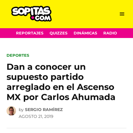
Menu
Sopitas.com
Skip
REPORTAJES
QUIZZES
DINÁMICAS
RADIO
to
content
POSTED
DEPORTES
IN
Dan a conocer un
supuesto partido
arreglado en el Ascenso
MX por Carlos Ahumada
by
SERGIO RAMÍREZ
AGOSTO 21, 2019