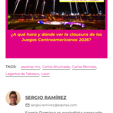
 y
¿A qué hora y dónde ver la clausura de los
Juegos Centroamericanos 2026?
,
,
,
TAGS:
ascenso mx
Carlos Ahumada
Carlos Reinoso
,
Lagartos de Tabasco
Leon
SERGIO RAMÍREZ
sergio.ramirez@sopitas.com
Sergio Ramírez es periodista egresado