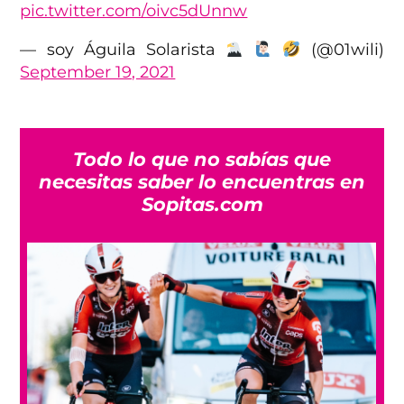
pic.twitter.com/oivc5dUnnw
— soy Águila Solarista
(@01wili)
September 19, 2021
Todo lo que no sabías que
necesitas saber lo encuentras en
Sopitas.com