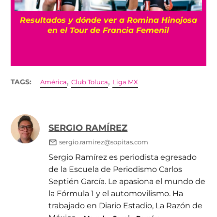
Resultados y dónde ver a Romina Hinojosa
en el Tour de Francia Femenil
,
,
TAGS:
América
Club Toluca
Liga MX
SERGIO RAMÍREZ
sergio.ramirez@sopitas.com
Sergio Ramírez es periodista egresado
de la Escuela de Periodismo Carlos
Septién García. Le apasiona el mundo de
la Fórmula 1 y el automovilismo. Ha
trabajado en Diario Estadio, La Razón de