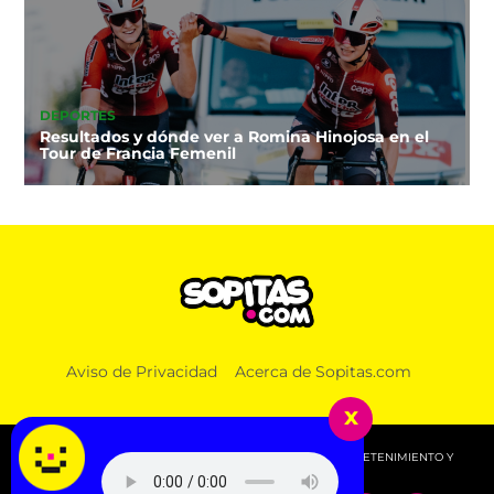
DEPORTES
Resultados y dónde ver a Romina Hinojosa en el
Tour de Francia Femenil
Aviso de Privacidad
Acerca de Sopitas.com
x
© 2026 SOPITAS.COM - MÚSICA, NOTICIAS, DEPORTES, ENTRETENIMIENTO Y
MÁS!.