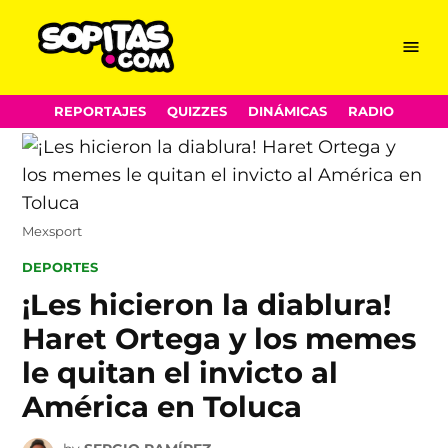
Menu
Sopitas.com
Skip
REPORTAJES
QUIZZES
DINÁMICAS
RADIO
to
content
Mexsport
POSTED
DEPORTES
IN
¡Les hicieron la diablura!
Haret Ortega y los memes
le quitan el invicto al
América en Toluca