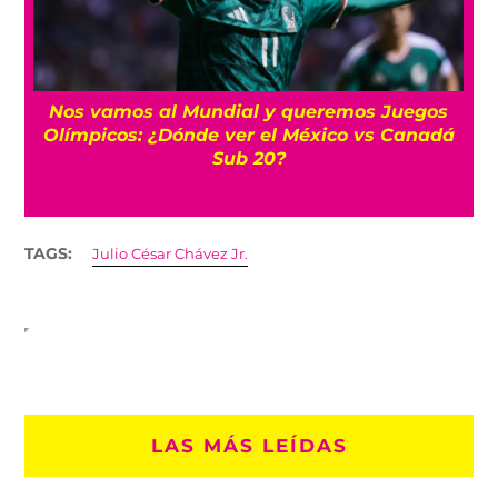
Nos vamos al Mundial y queremos Juegos
Olímpicos: ¿Dónde ver el México vs Canadá
Sub 20?
TAGS:
Julio César Chávez Jr.
LAS MÁS LEÍDAS