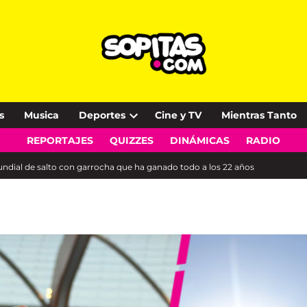
s
Musica
Deportes
Cine y TV
Mientras Tanto
Open
REPORTAJES
QUIZZES
DINÁMICAS
RADIO
dropdown
menu
ndial de salto con garrocha que ha ganado todo a los 22 años