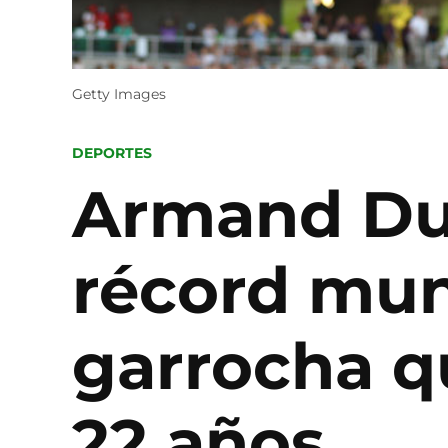
Getty Images
POSTED
DEPORTES
IN
Armand Dup
récord mun
garrocha q
22 años