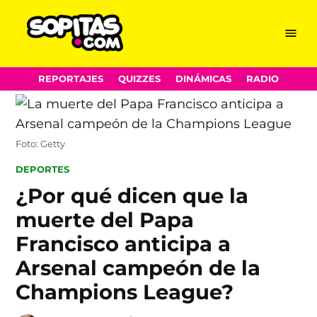
Menu
Sopitas.com
Skip
REPORTAJES
QUIZZES
DINÁMICAS
RADIO
to
content
Foto: Getty
POSTED
DEPORTES
IN
¿Por qué dicen que la
muerte del Papa
Francisco anticipa a
Arsenal campeón de la
Champions League?