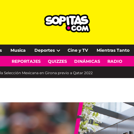
s
Musica
Deportes
Cine y TV
Mientras Tanto
Open
REPORTAJES
QUIZZES
DINÁMICAS
RADIO
dropdown
menu
á la Selección Mexicana en Girona previo a Qatar 2022