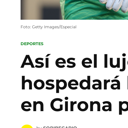
Foto: Getty Images/Especial
POSTED
DEPORTES
IN
Así es el l
hospedará 
en Girona p