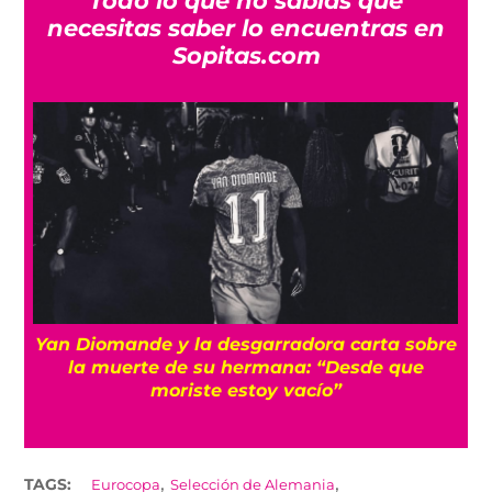
Todo lo que no sabías que
necesitas saber lo encuentras en
Sopitas.com
a
Yan Diomande y la desgarradora carta sobre
s
la muerte de su hermana: “Desde que
moriste estoy vacío”
,
,
TAGS:
Eurocopa
Selección de Alemania