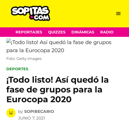
Menu
Sopitas.com
Skip
REPORTAJES
QUIZZES
DINÁMICAS
RADIO
to
content
Foto: Getty Images
POSTED
DEPORTES
IN
¡Todo listo! Así quedó la
fase de grupos para la
Eurocopa 2020
by
SOPIBECARIO
JUNIO 7, 2021