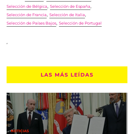
,
,
Selección de Bélgica
Selección de España
,
,
Selección de Francia
Selección de Italia
,
Selección de Países Bajos
Selección de Portugal
LAS MÁS LEÍDAS
NOTICIAS