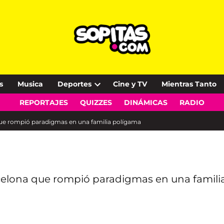
s
Musica
Deportes
Cine y TV
Mientras Tanto
Open
REPORTAJES
QUIZZES
DINÁMICAS
RADIO
dropdown
menu
 que rompió paradigmas en una familia polígama