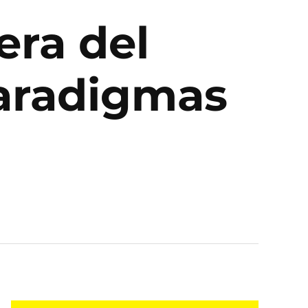
era del
aradigmas