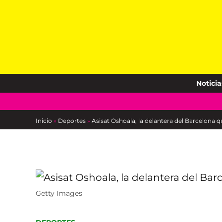
Skip
to
content
Noticia
Inicio
»
Deportes
»
Asisat Oshoala, la delantera del Barcelona
Getty Images