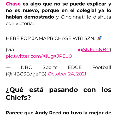
Chase
es algo que no se puede explicar y
no es nuevo, porque en el colegial ya lo
habían demostrado
y Cincinnati lo disfruta
con victoria.
HERE FOR JA’MARR CHASE WR1 SZN.
(via
@SNFonNBC
)
pic.twitter.com/XIUgXJREu0
— NBC Sports EDGE Football
(@NBCSEdgeFB)
October 24, 2021
¿Qué está pasando con los
Chiefs?
Parece que Andy Reed no tuvo la mejor de