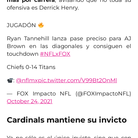
más por carrera
, avisando que no toda su
ofensiva es Derrick Henry.
JUGADÓN
Ryan Tannehill lanza pase preciso para AJ
Brown en las diagonales y consiguen el
touchdown
#NFLxFOX
Chiefs 0-14 Titans
:
@nflmx
pic.twitter.com/V99Bt2OnMl
— FOX Impacto NFL (@FOXImpactoNFL)
October 24, 2021
Cardinals mantiene su invicto