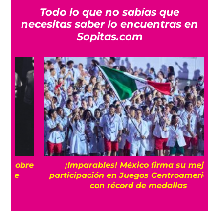
Todo lo que no sabías que
necesitas saber lo encuentras en
Sopitas.com
e
¡Imparables! México firma su mejor
participación en Juegos Centroamericanos
con récord de medallas