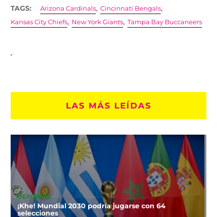
,
,
TAGS:
Arizona Cardinals
Cincinnati Bengals
,
,
Kansas City Chiefs
New York Giants
Tampa Bay Buccaneers
LAS MÁS LEÍDAS
DEPORTES
¡Khe! Mundial 2030 podría jugarse con 64
selecciones