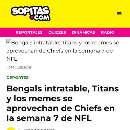
Menu
Sopitas.com
Skip
REPORTAJES
QUIZZES
DINÁMICAS
RADIO
to
content
Foto: Especial
POSTED
DEPORTES
IN
Bengals intratable, Titans
y los memes se
aprovechan de Chiefs en
la semana 7 de NFL