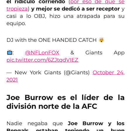
el ridículo corriendo
(
por eso de que se
tropieza
)
y mejor se dedicó a ser receptor
y
casi a lo OBJ, hizo una atrapada para su
equipo.
DJ with the ONE HANDED CATCH
:
@NFLonFOX
& Giants App
pic.twitter.com/6ZJtqdVIEZ
— New York Giants (@Giants)
October 24,
2021
Joe Burrow es el líder de la
división norte de la AFC
Nadie negaba que
Joe Burrow y los
Bengals estaban teniendo un buen