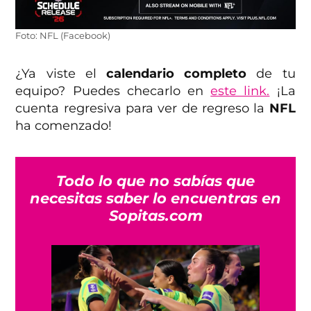
Foto: NFL (Facebook)
¿Ya viste el
calendario completo
de tu
equipo? Puedes checarlo en
este link.
¡La
cuenta regresiva para ver de regreso la
NFL
ha comenzado!
Todo lo que no sabías que
necesitas saber lo encuentras en
Sopitas.com