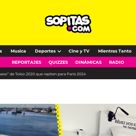
s
Musica
Deportes
Cine y TV
Mientras Tanto
Open
REPORTAJES
QUIZZES
DINÁMICAS
RADIO
dropdown
menu
sexo” de Tokio 2020 que repiten para París 2024