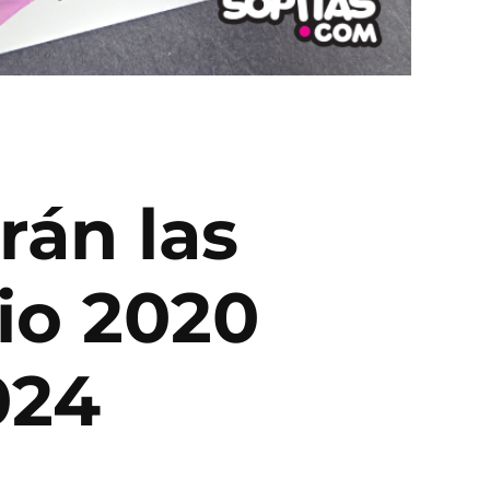
rán las
io 2020
024