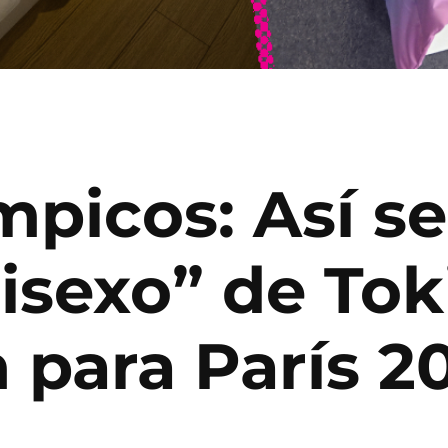
picos: Así se
isexo” de Tok
 para París 2