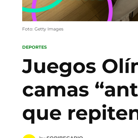
Foto: Getty Images
POSTED
DEPORTES
IN
Juegos Olím
camas “ant
que repiten