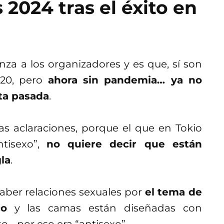
 2024 tras el éxito en
za a los organizadores y es que, sí son
020, pero
ahora sin pandemia… ya no
sta pasada
.
s aclaraciones, porque el que en Tokio
tisexo”,
no quiere decir que están
la
.
aber relaciones sexuales por
el tema de
co
y las camas están diseñadas con
o… por eso era “antisexo”.