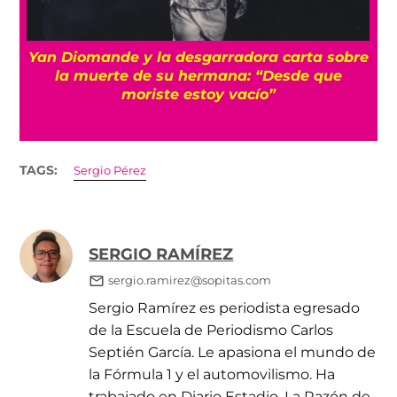
a
Yan Diomande y la desgarradora carta sobre
s
la muerte de su hermana: “Desde que
moriste estoy vacío”
TAGS:
Sergio Pérez
SERGIO RAMÍREZ
sergio.ramirez@sopitas.com
Sergio Ramírez es periodista egresado
de la Escuela de Periodismo Carlos
Septién García. Le apasiona el mundo de
la Fórmula 1 y el automovilismo. Ha
trabajado en Diario Estadio, La Razón de