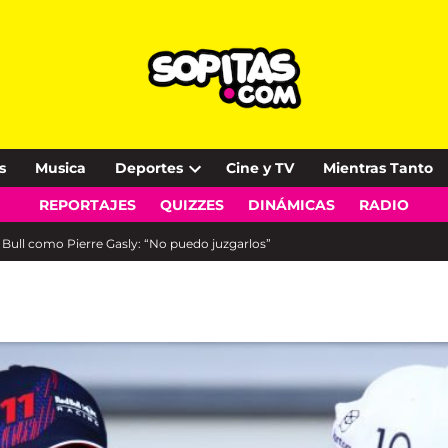
s
Musica
Deportes
Cine y TV
Mientras Tanto
Open
REPORTAJES
QUIZZES
DINÁMICAS
RADIO
dropdown
menu
d Bull como Pierre Gasly: “No puedo juzgarlos”