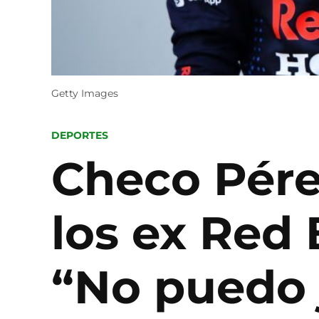
Getty Images
POSTED
DEPORTES
IN
Checo Pérez
los ex Red 
“No puedo 