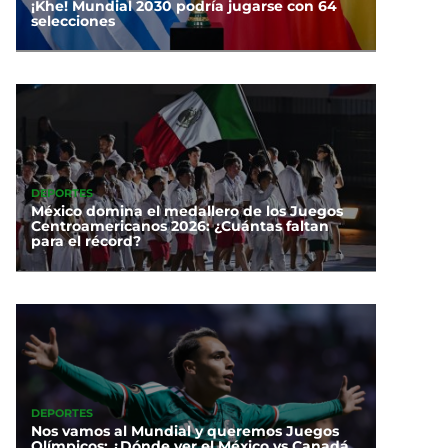
¡Khe! Mundial 2030 podría jugarse con 64
selecciones
DEPORTES
México domina el medallero de los Juegos
Centroamericanos 2026: ¿Cuántas faltan
para el récord?
DEPORTES
Nos vamos al Mundial y queremos Juegos
Olímpicos: ¿Dónde ver el México vs Canadá