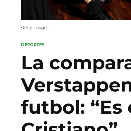
Getty Images
POSTED
DEPORTES
IN
La compara
Verstappen 
futbol: “E
Cristiano”