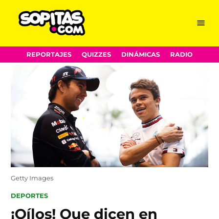
Menu
Sopitas.com
Skip
REPORTAJES
QUIZZES
DINÁMICAS
RADIO
to
content
Getty Images
POSTED
DEPORTES
IN
¡Oílos! Que dicen en