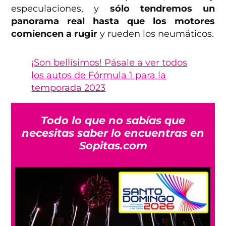
especulaciones, y
sólo tendremos un
panorama real hasta que los motores
comiencen a rugir
y rueden los neumáticos.
¡Son bellísimos! Pásale a ver todos
los autos de Fórmula 1 para la
temporada 2023
Todo lo que no sabías que
necesitas saber lo encuentras en
Sopitas.com