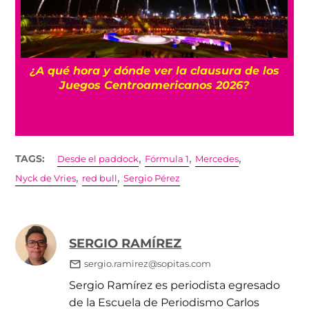
 y
¿A qué hora y dónde ver la clausura de los
Juegos Centroamericanos 2026?
,
,
,
TAGS:
Desde el paddock
Fórmula 1
Mercedes
,
,
Nyck de Vries
red bull
Sergio Pérez
SERGIO RAMÍREZ
sergio.ramirez@sopitas.com
Sergio Ramírez es periodista egresado
de la Escuela de Periodismo Carlos