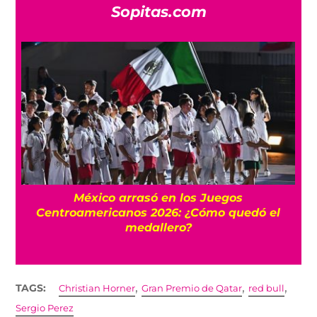
Sopitas.com
l
México arrasó en los Juegos
Centroamericanos 2026: ¿Cómo quedó el
medallero?
,
,
,
TAGS:
Christian Horner
Gran Premio de Qatar
red bull
Sergio Perez