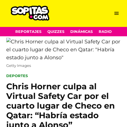
Menu
Sopitas.com
Skip
REPORTAJES
QUIZZES
DINÁMICAS
RADIO
to
content
Getty Images
POSTED
DEPORTES
IN
Chris Horner culpa al
Virtual Safety Car por el
cuarto lugar de Checo en
Qatar: “Habría estado
junto a Alonso”