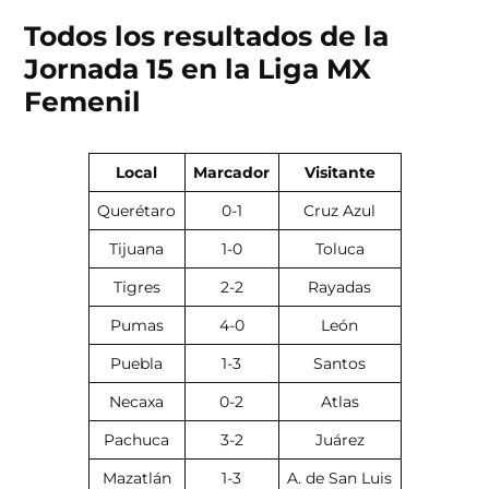
Todos los resultados de la
Jornada 15 en la Liga MX
Femenil
Local
Marcador
Visitante
Querétaro
0-1
Cruz Azul
Tijuana
1-0
Toluca
Tigres
2-2
Rayadas
Pumas
4-0
León
Puebla
1-3
Santos
Necaxa
0-2
Atlas
Pachuca
3-2
Juárez
Mazatlán
1-3
A. de San Luis