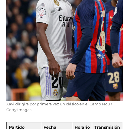
Xavi dirigirá por primera vez un clásico en el Camp Nou /
Getty Images
Partido
Fecha
Horario
Transmisión