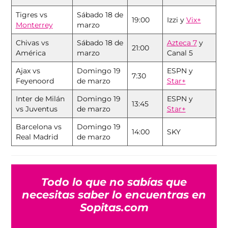
Tigres vs
Sábado 18 de
19:00
Izzi y
Vix+
Monterrey
marzo
Chivas vs
Sábado 18 de
Azteca 7
y
21:00
América
marzo
Canal 5
Ajax vs
Domingo 19
ESPN y
7:30
Feyenoord
de marzo
Star+
Inter de Milán
Domingo 19
ESPN y
13:45
vs Juventus
de marzo
Star+
Barcelona vs
Domingo 19
14:00
SKY
Real Madrid
de marzo
Todo lo que no sabías que
necesitas saber lo encuentras en
Sopitas.com