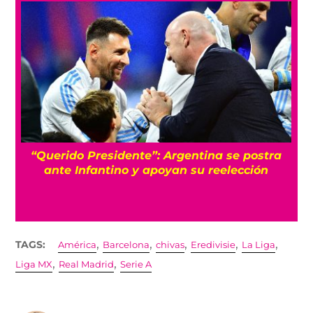
Qué sorpresa: Federación Mexicana respalda
a Infantino y no reconocerá procesos ajenos
a FIFA
,
,
,
,
,
TAGS:
América
Barcelona
chivas
Eredivisie
La Liga
,
,
Liga MX
Real Madrid
Serie A