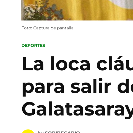
Foto: Captura de pantalla
POSTED
DEPORTES
IN
La loca cl
para salir d
Galatasara