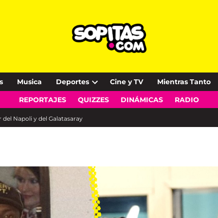
s
Musica
Deportes
Cine y TV
Mientras Tanto
Open
REPORTAJES
QUIZZES
DINÁMICAS
RADIO
dropdown
menu
r del Napoli y del Galatasaray