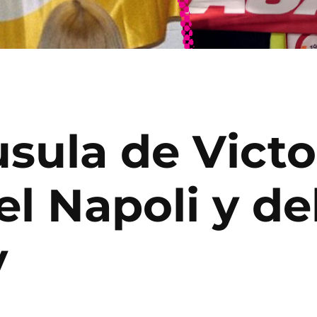
áusula de Vic
el Napoli y de
y