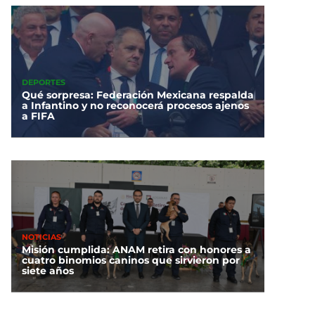
DEPORTES
Qué sorpresa: Federación Mexicana respalda
a Infantino y no reconocerá procesos ajenos
a FIFA
NOTICIAS
Misión cumplida: ANAM retira con honores a
cuatro binomios caninos que sirvieron por
siete años