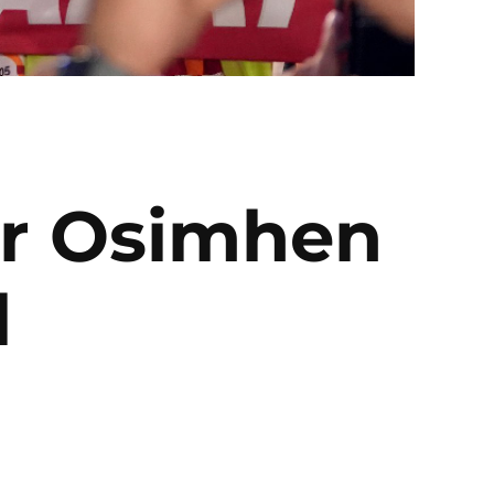
tor Osimhen
l