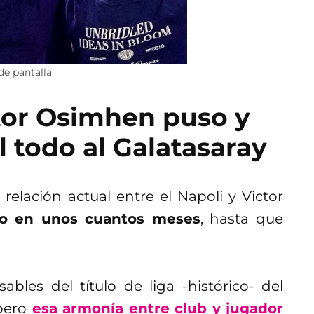
de pantalla
ctor Osimhen puso y
l todo al Galatasaray
 relación actual entre el Napoli y Victor
io en unos cuantos meses
, hasta que
bles del título de liga -histórico- del
pero
esa armonía entre club y jugador