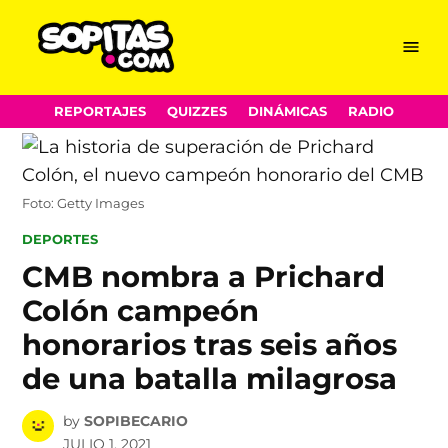
Menu
Sopitas.com
Skip
REPORTAJES
QUIZZES
DINÁMICAS
RADIO
to
content
Foto: Getty Images
POSTED
DEPORTES
IN
CMB nombra a Prichard
Colón campeón
honorarios tras seis años
de una batalla milagrosa
by
SOPIBECARIO
JULIO 1, 2021