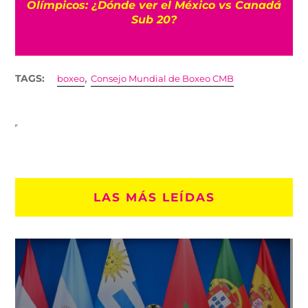
Olímpicos: ¿Dónde ver el México vs Canadá
Sub 20?
,
TAGS:
boxeo
Consejo Mundial de Boxeo CMB
LAS MÁS LEÍDAS