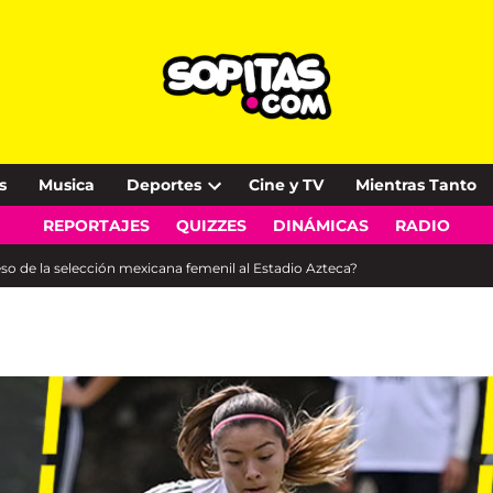
s
Musica
Deportes
Cine y TV
Mientras Tanto
Open
REPORTAJES
QUIZZES
DINÁMICAS
RADIO
dropdown
menu
so de la selección mexicana femenil al Estadio Azteca?