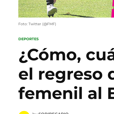
Foto: Twitter (@FMF)
POSTED
DEPORTES
IN
¿Cómo, cuá
el regreso 
femenil al 