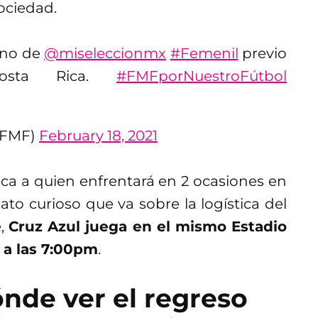
Sociedad.
ino de
@miseleccionmx
#Femenil
previo
Costa Rica.
#FMFporNuestroFútbol
@FMF)
February 18, 2021
ica a quien enfrentará en 2 ocasiones en
to curioso que va sobre la logística del
e,
Cruz Azul juega en el mismo Estadio
 a las 7:00pm
.
nde ver el regreso