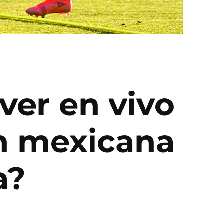
ver en vivo
ón mexicana
a?