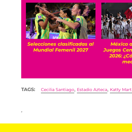
Selecciones clasificadas al
México a
Mundial Femenil 2027
Juegos Cen
2026: ¿C
med
,
,
TAGS:
Cecilia Santiago
Estadio Azteca
Katty Mart