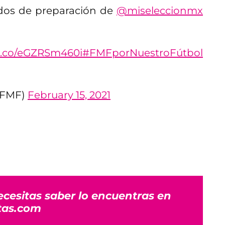
dos de preparación de
@miseleccionmx
/t.co/eGZRSm460i
#FMFporNuestroFútbol
@FMF)
February 15, 2021
ecesitas saber lo encuentras en
tas.com