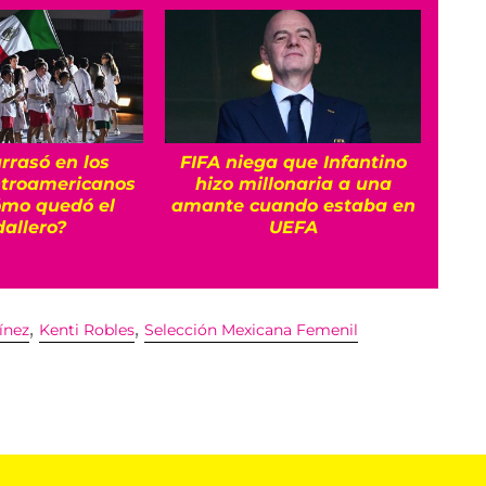
rrasó en los
FIFA niega que Infantino
Res
troamericanos
hizo millonaria a una
Romi
ómo quedó el
amante cuando estaba en
allero?
UEFA
,
,
ínez
Kenti Robles
Selección Mexicana Femenil