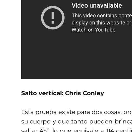
Salto vertical: Chris Conley
Esta prueba existe para dos cosas: pro
su cuerpo y que tanto pueden brinca
saltar 45”, lo que equivale a 114 cen