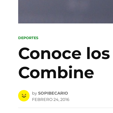
POSTED
DEPORTES
IN
Conoce los
Combine
by
SOPIBECARIO
FEBRERO 24, 2016