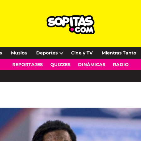
s
Musica
Deportes
Cine y TV
Mientras Tanto
Open
REPORTAJES
QUIZZES
DINÁMICAS
RADIO
dropdown
menu