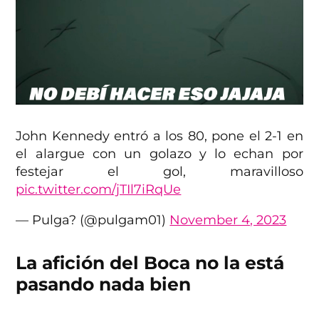
John Kennedy entró a los 80, pone el 2-1 en
el alargue con un golazo y lo echan por
festejar el gol, maravilloso
pic.twitter.com/jTIl7iRqUe
— Pulga? (@pulgam01)
November 4, 2023
La afición del Boca no la está
pasando nada bien