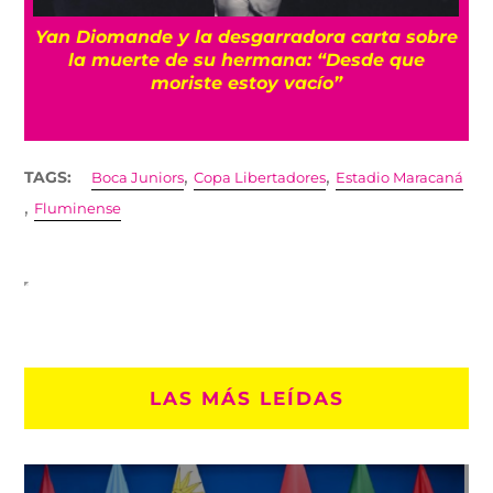
e
¡Imparables! México firma su mejor
participación en Juegos Centroamericanos
con récord de medallas
,
,
TAGS:
Boca Juniors
Copa Libertadores
Estadio Maracaná
,
Fluminense
LAS MÁS LEÍDAS