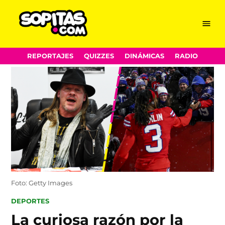
Menu
Sopitas.com
Skip
REPORTAJES
QUIZZES
DINÁMICAS
RADIO
to
content
Foto: Getty Images
POSTED
DEPORTES
IN
La curiosa razón por la