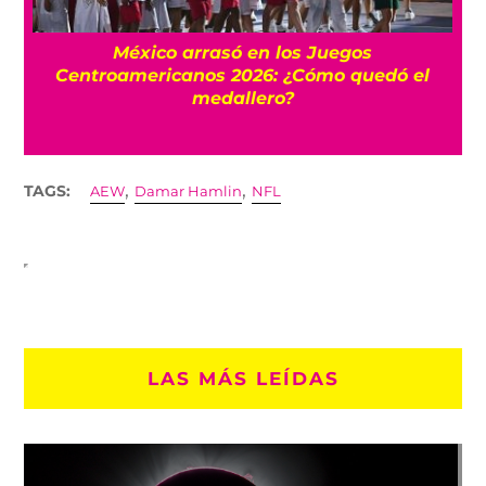
l
México arrasó en los Juegos
Centroamericanos 2026: ¿Cómo quedó el
medallero?
,
,
TAGS:
AEW
Damar Hamlin
NFL
LAS MÁS LEÍDAS