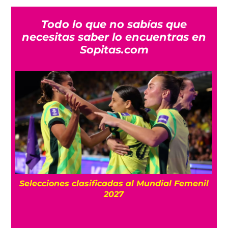
Todo lo que no sabías que
necesitas saber lo encuentras en
Sopitas.com
Selecciones clasificadas al Mundial Femenil
Segú
2027
los 