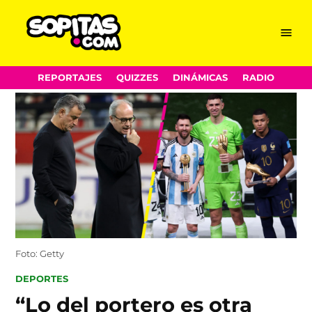
Menu
Sopitas.com
Skip
REPORTAJES
QUIZZES
DINÁMICAS
RADIO
to
content
Foto: Getty
POSTED
DEPORTES
IN
“Lo del portero es otra