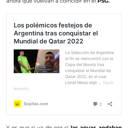
ahora que vuelvan a coincidir en el
PSG.
Y es que si ya de por sí
las aguas andaban