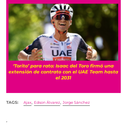
‘Torito’ para rato: Isaac del Toro firmó una
extensión de contrato con el UAE Team hasta
el 2031
,
,
TAGS:
Ajax
Edson Álvarez
Jorge Sánchez