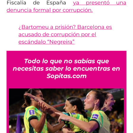
Fiscalía de España
ya presentó una
denuncia formal por corrupción.
¿Bartomeu a prisión? Barcelona es
acusado de corrupción por el
escándalo “Negreira”
Todo lo que no sabías que
necesitas saber lo encuentras en
Sopitas.com