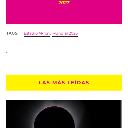
el
2027
,
TAGS:
Estadio Akron
Mundial 2026
LAS MÁS LEÍDAS