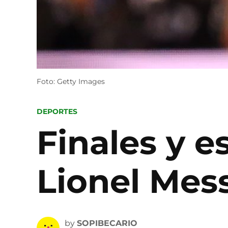
Foto: Getty Images
POSTED
DEPORTES
IN
Finales y es
Lionel Mes
by
SOPIBECARIO