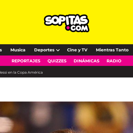
s
Musica
Deportes
Cine y TV
Mientras Tanto
Open
REPORTAJES
QUIZZES
DINÁMICAS
RADIO
dropdown
menu
l Messi en la Copa América