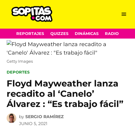
Menu
Sopitas.com
Skip
REPORTAJES
QUIZZES
DINÁMICAS
RADIO
to
content
Getty Images
POSTED
DEPORTES
IN
Floyd Mayweather lanza
recadito al ‘Canelo’
Álvarez : “Es trabajo fácil”
by
SERGIO RAMÍREZ
JUNIO 5, 2021