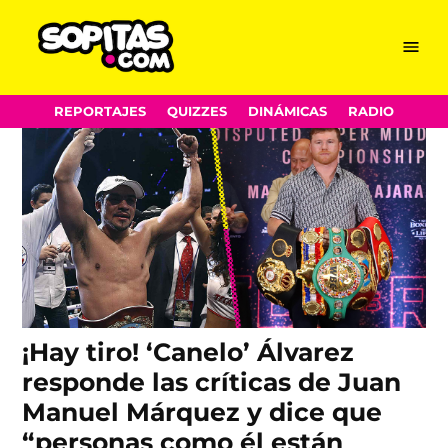
Saúl Álvarez
Skip
Menu
Sopitas.com
to
content
REPORTAJES
QUIZZES
DINÁMICAS
RADIO
¡Hay tiro! ‘Canelo’ Álvarez
responde las críticas de Juan
Manuel Márquez y dice que
“personas como él están