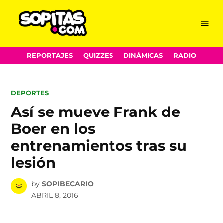
Menu
Sopitas.com
Skip
REPORTAJES
QUIZZES
DINÁMICAS
RADIO
to
content
POSTED
DEPORTES
IN
Así se mueve Frank de
Boer en los
entrenamientos tras su
lesión
by
SOPIBECARIO
ABRIL 8, 2016