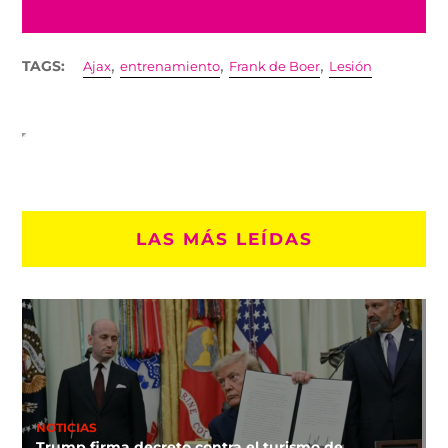
,
,
,
TAGS:
Ajax
entrenamiento
Frank de Boer
Lesión
LAS MÁS LEÍDAS
NOTICIAS
Trump firma decreto contra el turismo de